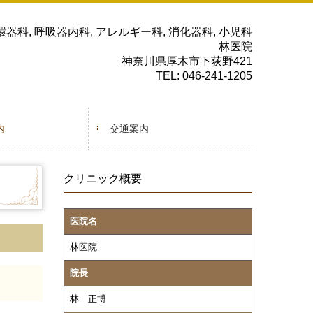
環器科, 呼吸器内科, アレルギー科, 消化器科, 小児科
林医院
神奈川県厚木市下荻野421
TEL: 046-241-1205
内
交通案内
クリニック概要
医院名
林医院
院長
林 正博