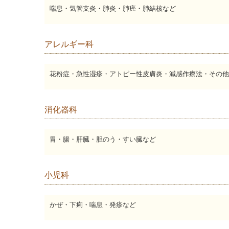
喘息・気管支炎・肺炎・肺癌・肺結核など
アレルギー科
花粉症・急性湿疹・アトピー性皮膚炎・減感作療法・その他
消化器科
胃・腸・肝臓・胆のう・すい臓など
小児科
かぜ・下痢・喘息・発疹など