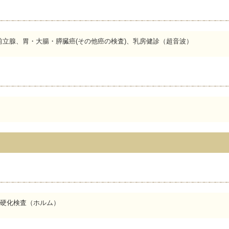
前立腺、胃・大腸・膵臓癌(その他癌の検査)、乳房健診（超音波）
硬化検査（ホルム）