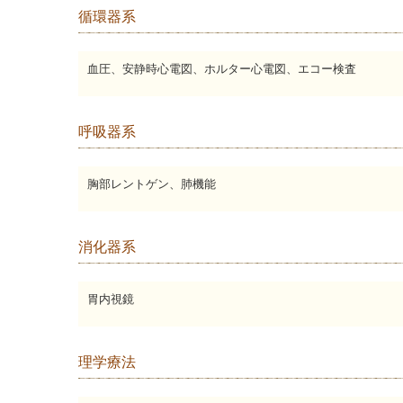
循環器系
血圧、安静時心電図、ホルター心電図、エコー検査
呼吸器系
胸部レントゲン、肺機能
消化器系
胃内視鏡
理学療法