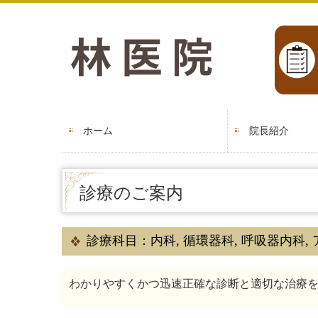
厚木市下荻野 林医院 内科 生活習慣病 腎 糖尿病
ホーム
院長紹介
診療のご案内
診療科目：内科, 循環器科, 呼吸器内科, 
わかりやすくかつ迅速正確な診断と適切な治療