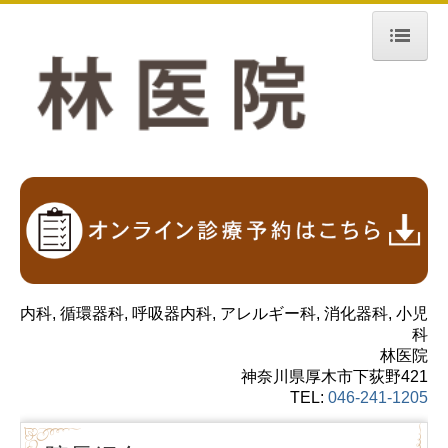
厚木市下荻野 林医院 内科 生活習慣病 腎 糖尿病
ホーム
院長紹介
当院について
診療のご案内
交通案内
内科, 循環器科, 呼吸器内科, アレルギー科, 消化器科, 小児
科
林医院
神奈川県厚木市下荻野421
TEL:
046-241-1205